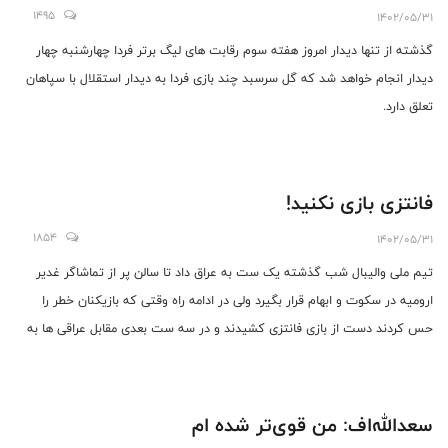
1495
1402/05/31
گذشته ‌از تنها دیدار امروز هفته سوم رقابت های لیگ برتر فردا چهارشنبه چهار
دیدار انجام خواهد شد که گل سرسبد چند بازی فردا به دیدار استقلال با سپاهان
تعلق دارد.
فانتزی بازی نکنید!
1854
1402/05/31
تیم ملی والیبال شب گذشته یک ست به عراق داد تا سالن پر از تماشاگر غدیر
ارومیه در سکوت و ابهام قرار بگیرد ولی در ادامه راه وقتی که بازیکنان خطر را
حس کردند دست از بازی فانتزی کشیدند و در سه ست بعدی مقابل عراقی ها به
برتری رسیدند.
سعدالله‌اف: من قوی‌تر شده ام