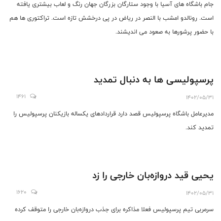
جام باشگاه های آسیا با وجود ستارگان بزرگان جهان رنگ و لعاب بیشتری یافته
است. رونالدو امشب با النصر در ریاض در پی درخشش تازه است. تراکتوری ها هم
با حضور پرشورها به صعود می اندیشند.
پرسپولیسی‌ ها به دنبال تمدید
1461
1402/05/31
مديرعامل باشگاه پرسپولیس قصد دارد قراردادهای یکساله بازیکنان پرسپولیس را
تمدید کند.
یحیی قید دروازه‌بان خارجی را زد
1620
1402/05/31
سرمربی تیم پرسپولیس فعلا مذاکره برای جذب دروازه‌بان خارجی را متوقف کرده