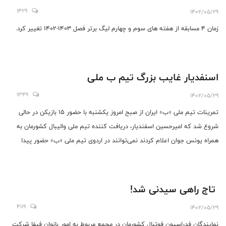
1429
1402/05/29
زمان ۴ مسابقه از هفته های سوم و چهارم لیگ برتر فصل ۱۴۰۳-۱۴۰۲ تغییر کرد.
اسنفدیار غایب بزرگ تیم ب ملی
1349
1402/05/29
تمرینات تیم ملی «ب» ایران از صبح امروز یکشنبه با حضور ۱۵ بازیکن در حالی
شروع شد که امیرحسین اسفندیار، دریافت کننده تیم ملی والیبال کشورمان به
همراه یونس جوان اعلام کردند نمی‌توانند در اردوی تیم ملی «ب» حضور پیدا
کنند.
تاج راهی سیدنی شد!
4119
1402/05/29
نمایندگان فدراسیون فوتبال کشورمان در مجمع مربوط به امور بانوان فیفا شرکت