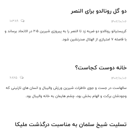
دو گل رونالدو برای النصر
10389
1402/10/06
کریستیانو رونالدو دو ضربه زد تا النصر را به پیروزی شیرین 5-2 در الاتحاد برساند و
با فاصله 7 امتیازی از الهلال صدرنشین شود.
خانه دوست کجاست؟
6865
1402/10/06
سالهاست در جست و جوی خاطرات شیرین ورزش والیبال و انسان های نازنینی که
وجودشان برکت و الهام بخش بود، چشم هایمان به خانه والیبال بود.
تسلیت شیخ سلمان به مناسبت درگذشت ملیکا