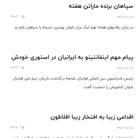
سپاهان برنده ماراتن هفته
6903
1402/10/09
در پایان رقابتهای هفته نهم لیگ برتر بانوان بهترین نتیجه را سپاهان رقم زد.
پیام مهم اینفانتینو به ایرانیان در استوری خودش
6729
1402/10/08
رئیس فدراسیون بین المللی فوتبال، ضایعه درگذشت بازیکن تیم ملی فوتبال
بانوان کشورمان را تسلیت گفت.
اقدامی زیبا به افتخار زیبا افلاطون
6927
1402/10/08