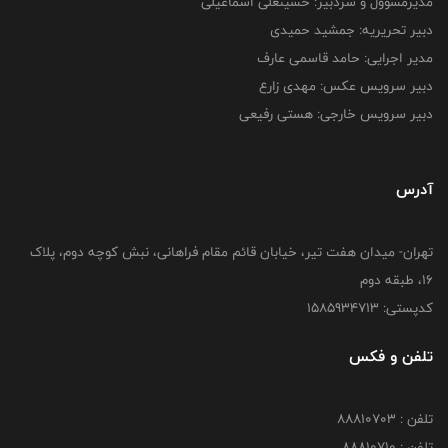
مدیرمسوول و سردبیر: حسینعلی اسماعیلی
دبیر تحریریه: جمشید حمیدی
مدیر اجرایی: حامد قاسمی عارف
دبیر سرویس عکس: مهدی زارع
دبیر سرویس خارجی: هستی رفیعی
آدرس
تهران- میدان هفت تیر، خیابان قائم مقام فراهانی، نبش کوچه دوم، پلاک
16، طبقه دوم
کدپستی: 1585934713
تلفن و فکس
تلفن : 88810703
تلفن : 88810710