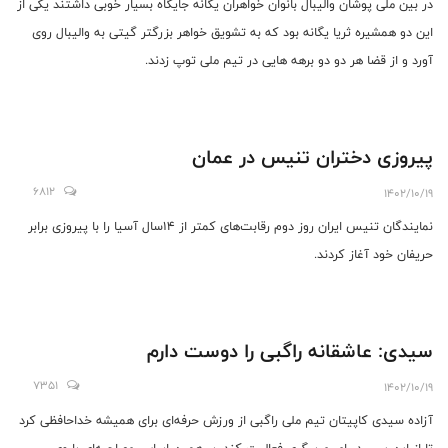
در بین ملی پوشان والیبال بانوان خواهران یگانه جایگاه بسیار خوبی داشتند یکی از
این دو همشیره ثریا یگانه بود که به تشویق خواهر بزرگتر گیتی به والیبال روی
آورد و از قضا هر دو دو برهه هایی در تیم ملی توپ زدند.
پیروزی دختران تنیس در عمان
6812
1402/10/19
نمایندگان تنیس ایران روز دوم رقابت‌های کمتر از ۱۴سال آسیا را با پیروزی برابر
حریفان خود آغاز کردند.
سیدی: عاشقانه راگبی را دوست دارم
7351
1402/10/19
آزاده سیدی کاپیتان تیم ملی راگبی از ورزش حرفه‌ای برای همیشه خداحافظی کرد