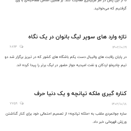
تا از این پس در امر مربیگری فعالیت کند. بر همین اساس مصاحبه‌ای با وی
گرفتیم که می‌خوانید.
تازه وارد های سوپر لیگ بانوان در یک نگاه
6894
1402/10/19
در پایان رقابت های والیبال دست یکم باشگاه های کشور که در تبریز برگزار شد دو
تیم چادرملو اردکان و نفت امیدیه جواز حضور در لیگ برتر را پیدا کرده اند.
کناره گیری ملکه تپانچه و یک دنیا حرف
7759
1402/10/18
ساره جوانمردی ملقب به «ملکه تپانچه» از تصمیم احتمالی خود برای کنار گذاشتن
ورزش قهرمانی خبر داد.