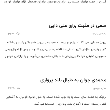
گیران از جمله برادران سلیمانی، برادران موسوی، برادران فتحعلی نژاد، برادران نوری،
جعفر امیرحسینی، قهرمان خوب و ارزنده علی اکبر اشکذری، بروبچه های یوسف
آباد، کشتی گیرانی که از ده ونک وجاهای دیگر می آمدند حساب کار دستشان می
آمد که باید آن روز با جدیت بیشتر تمرین کنیم.
منفی در مثبت برای علی دایی
3269
1401/04/30
پرویز دهداری می گفت روزی در پیست امجدیه با پرویز خسروانی رئیس باشگاه
تاج و رئیس سازمان تربیت‌بدنی به ناگاه باهم رودررو شدیم و پس از احوال‌پرسی
خسروانی تعارفی کرد که پرویزخان با ما باش، دهداری می‌گوید او را نوازشی کردم و
گفتم اگر با شما باشم می‌ترسم مثل شما فربه و چاق شوم و بعد هم با احترام از
هم جدا شدیم.
محمدی جوان به دنبال بلند پروازی
2935
1401/04/29
نزدیک به هفت سال است پا به توپ شده است. با اصول اولیه فوتبال به آشنایی
کامل رسیده است و اکنون بلند پروازی را جستجو می کند.