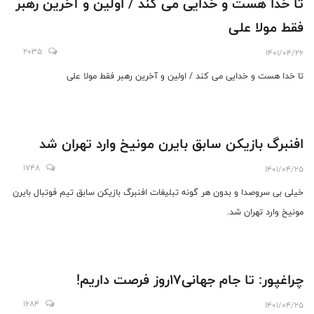
تا خدا هست و خدایی می کند / اولین و آخرین رهبر
فاطمی استاندار یزد دیدار و گفت و‌گو کردند.
فقط مولا علی
2035
1401/04/26
تا خدا هست و خدایی می کند / اولین و آخرین رهبر فقط مولا علی
افنبرگ بازیکن سابق بایرن مونیخ وارد تهران شد
1748
1401/04/25
خیلی بی سروصدا و بدون هر گونه تبلیغات افنبرگ بازیکن سابق تیم فوتبال بایرن
مونیخ وارد تهران شد.
چراغپور: تا جام جهانی۱۷روز فرصت داریم!
1684
1401/04/25