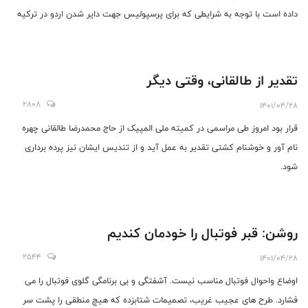
داده است با توجه به شرایطی که برای پرسپولیس جهت دایر شدن اردو در ترکیه
پیش آمده است، حاضر است پذیرای تیم پرسپولیس در اتریش باشد.
تقدیر از طالقانی، وقتی دیگر
2808
1401/04/28
قرار بود امروز طی مراسمی در کمیته ملی المپیک از حاج محمدرضا طالقانی چهره
نام آور و خوشنام کشتی تقدیر به عمل آید و از تندیس ایشان نیز پرده برداری
شود.
روشن: قبر فوتبال را خودمان کندیم
2544
1401/04/28
اوضاع واحوال فوتبال مناسب نیست. آشفتگی و بی برنامگی گلوی فوتبال را می
فشارد. طرح های عجیب غریب، تصمیمات شتابزده که هیچ منطقی را پشت سر