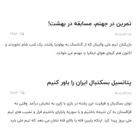
تمرین در جهنم، مسابقه در بهشت!
2982
1401/04/28
بازیکنان تیم ملی والیبال که از گدانسک به بولونیا رفتند، یک شب شام نخوردند و
اکنون هم گرمای هوای ایتالیا را جهنم می خوانند.
پتانسیل بسکتبال ایران را باور کنیم
2886
1401/04/28
توان بسکتبال و ظرفیت این رشته در بازی با ژاپن به نمایش درآمد. وقتی به
قزاقستان به آن نتیجه باختیم و با سوریه پایاپای باختیم فراز و نشیب های تیم
ملی بروز پیدا کرد. اینکه پایین قله یا بالای قله نشان می دهد که تیم ملی باید
تمرکز داشته باشد.