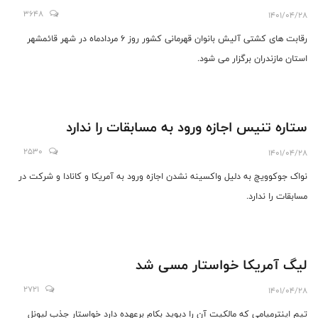
3648
1401/04/28
رقابت های کشتی آلیش بانوان قهرمانی کشور روز 6 مردادماه در شهر قائمشهر
استان مازندران برگزار می شود.
ستاره تنیس اجازه ورود به مسابقات را ندارد
2530
1401/04/28
نواک جوکوویچ به دلیل واکسینه نشدن اجازه ورود به آمریکا و کانادا و شرکت در
مسابقات را ندارد.
لیگ آمریکا خواستار مسی شد
2721
1401/04/28
تیم اینترمیامی که مالکیت آن را دیوید بکام برعهده دارد خواستار جذب لیونل