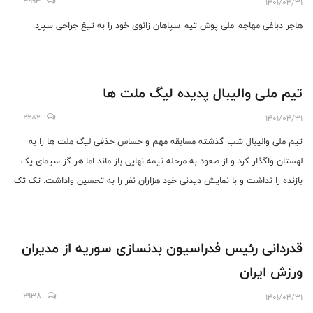
3994
1401/04/31
هاجر دباغی مهاجم ملی پوش تیم سپاهان زانوی خود را به تیغ جراحی سپرد.
تیم ملی والیبال پدیده لیگ ملت ها
2686
1401/04/31
تیم ملی والیبال شب گذشته مسابقه مهم و حساس حذفی لیگ ملت ها را به
لهستان واگذار کرد و از صعود به مرحله نیمه نهایی باز ماند اما هر گز سیمای یک
بازنده را نداشت و با نمایش دیدنی خود هزاران نفر را به تحسین واداشت. تک تک
بازیکنان از جان مایه گذاشتند و تا آخرین لحظات جنگیدند.
قدردانی رئیس فدراسیون بدنسازی سوریه از مدیران
ورزش ایران
2938
1401/04/31