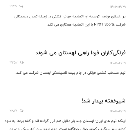
2665
1401/04/29
در راستای برنامه توسعه ای اتحادیه جهانی کشتی در زمینه تحول دیجیتالی،
شرکت N3XT Sports با این اتحادیه همکاری می کند.
فرنگی‌کاران فردا راهی لهستان می شوند
3252
1401/04/29
تیم منتخب کشتی فرنگی در جام پیت لاسینسکی لهستان شرکت می کند.
شیرخفته بیدار شد!
2687
1401/04/29
اینکه تیم های ایران- لهستان چند بار مقابل هم قرار گرفته اند و کفه بردها به سود
کدام تیم سنگینی کرده، حرفی جداگانه است. مهم اینجاست که سبک بازی دو