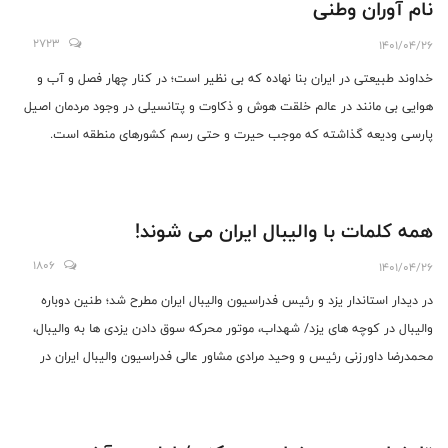
نام آوران وطنی
2723
1401/04/26
خداوند طبیعتی در ایران بنا نهاده که بی نظیر است؛ در کنار چهار فصل و آب و
هوایی بی مانند در عالم خلقت هوش و ذکاوت و پتانسیلی در وجود مردمان اصیل
پارسی ودیعه گذاشته که موجب حیرت و حتی رسم کشورهای منطقه است.
همه کلمات با والیبال ایران می شوند!
1806
1401/04/26
در دیدار استاندار یزد و رئیس فدراسیون والیبال ایران مطرح شد؛ طنین دوباره
والیبال در کوچه های یزد/ شهداب، موتور محرکه سوق دادن یزدی ها به والیبال،
محمدرضا داورزنی رئیس و وحید مرادی مشاور عالی فدراسیون والیبال ایران در
همراهی با امیر شرافت مدیرعامل، عباسعلی میرحسینی مدیر تیم های پایه ای
باشگاه فرهنگی ورزشی شهداب، علیرضا پورسلمان مدیرکل ورزش و جوانان و
محمدرضا جواهری رئیس هیات والیبال استان با حضور در استانداری، با مهران