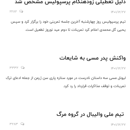
دلیل تعطیلی زودهنگام پرسپولیس مشخص شد
2282
1401/12/27
تیم پرسپولیس روز چهارشنبه آخرین جلسه تمرینی خود را برگزار کرد و سپس
یحیی گل محمدی اعلام کرد تمرینات تا دوم عید نوروز تطعیل است.
واکنش پدر مسی به شایعات
3332
1401/12/27
لیونل مسی سه داستان نادرست در مورد ستاره پاری سن ژرمن از جمله ادعای ترک
تمرینات و توقف مذاکرات قرارداد را رد کرد.
تیم ملی والیبال در گروه مرگ
3283
1401/12/27