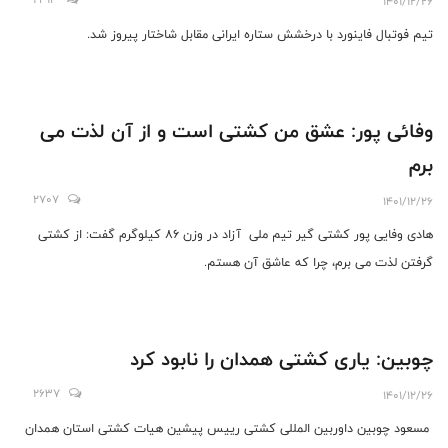
1401/12/26
تیم فوتبال فاینورد با درخشش ستاره ایرانی مقابل شاختار پیروز شد.
وفائی پور: عشق من کشتی است و از آن لذت می
برم
2707
1401/12/26
هادی وفایی پور کشتی گیر تیم ملی آزاد در وزن 86 کیلوگرم گفت: از کشتی
گرفتن لذت می برم، چرا که عاشق آن هستم.
چوبین: یاری کشتی همدان را نابود کرد
2637
1401/12/26
مسعود چوبین داوربین المللی کشتی رییس پیشین هیات کشتی استان همدان