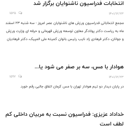
انتخابات فدراسیون ناشنوایان برگزار شد
1525
1401/12/23
مجمع انتخاباتی فدراسیون ورزش های ناشنوایان عصر امروز - سه شنبه ۲۳ اسفند
ماه به ریاست دکتر پولادگر معاون توسعه ورزش قهرمانی و حرفه ای وزارت ورزش
و جوانان، دکتر فرهادی زاد نایب رئیس بانوان کمیته ملی المپیک، دکتر فرهادیان
مدیرکل امور مشترک فدراسیون های ورزشی و اعضای مجمع در سالن فارسی
آکادمی ملی المپیک برگزار شد.
هوادار با مس، سه بر صفر می شود یا...
1597
1401/12/23
در پایان دیدار دو تیم هوادار تهران با مس کرمان اتفاق جالبی رقم خورد.
خداداد عزیزی: فدراسیون نسبت به مربیان داخلی کم
لطف است