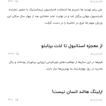
1469
1401/12/24
علی رغم تهدید ها تحریم ها انتخابات فدراسیون ژیمناستیک با حضور نماینده
فدراسیون جهانی برگزار شد و در نهایت عابد حقدادی بعد از چهار سال سکان این
ورزش مهم اما غرق در حاشیه را در دست گرفت.
از معجزه استانبول تا لذت برنابئو
2479
1401/12/24
قرمزها در این سال‌ها از موفقیت‌های باورنکردنی اروپایی برخوردار بوده‌اند و رئال
مادرید در روز چهارشنبه، به بهترین‌ها نیاز دارند.
ارلینگ هالند انسان نیست!
2401
1401/12/24