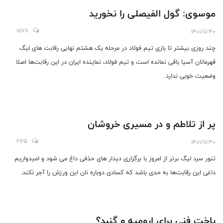
موسوی: گول الفیصلی را نخورید
1578
1401/11/30
چند روزی بیشتر تا بازی تیم فولاد در مرحله یک هشتم نهایی رقابت های لیگ
قهرمانان آسیا باقی نمانده است و تیم فولاد، نماینده ایران در این رقابت‌ها اصلا
وضعیت خوبی ندارد.
پر از تلاطم و در مسیری خروشان
2125
1401/11/30
تنور سرد لیگ برتر از امروز با برگزاری دیدار های حذفی داغ می شود و امیدواریم
داغی این رقابت‌ها به حدی باشد که کسادی دوباره نان این ورزش را آجر نکند.
باخت فنی برای ارومیه و گنبد؟