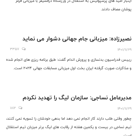
اینبار امید های پرسپولیس به استقلال در ورزشگاه درفشیفر با میزبانی قرمز
پوشان مصاف دادند.
نصیرزاده: میزبانی جام جهانی دشوار می نماید
3357
1401/11/29
رییس فدراسیون بدنسازی و پرورش اندام گفت: طبق برنامه ریزی های انجام شده
و مذاکرات صورت گرفته ایران بخت اول میزبانی مسابقات جهانی 2024 است.
مدیرعامل نساجی: سازمان لیگ را تهدید نکردم
1812
1401/11/29
چطور وقتی طلب دارند کار انجام نمی دهد اما بدهی خودشان را تسویه نمی کنند،
تیم نساجی در بیست و یکمین هفته از رقابت های لیگ برتر میزبان تیم استقلال
است.