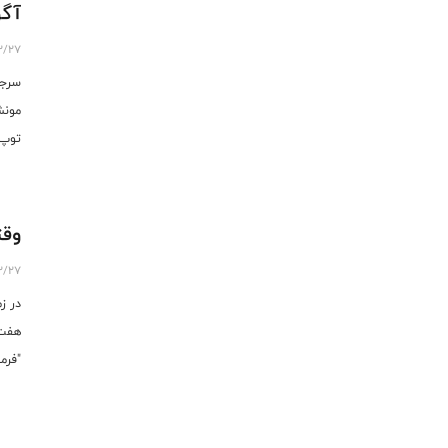
آگو
2/27
مونش
توپ 
وقت
2/27
در ز
هفت 
"فرم
نو د