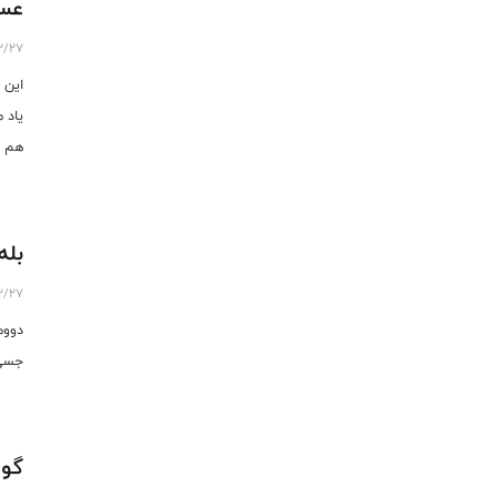
عسل
2/27
این 
یاد 
هم ا
بله
2/27
دووم
جسی 
گوار