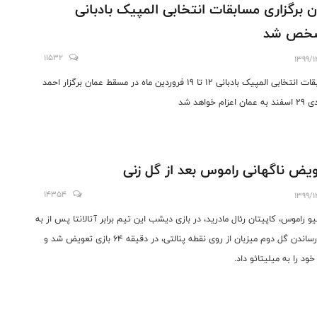
ن برگزاری مسابقات انتخابی المپیک بادبانی
خص شد
11532
1399/1
مسابقات انتخابی المپیک بادبانی 12 تا 19 فروردین ماه در مسقط عمان برگزار احمد
ن اعزام خواهد شد
یض ناگهانی راموس بعد از گل زنی
14354
1399/1
و راموس، کاپیتان رئال مادرید، در بازی دیشب این تیم برابر آتالانتا پس از به
ثمر رساندن گل دوم میزبان از روی نقطه پنالتی، در دقیقه 64 بازی تعویض شد و
ود را به میلیتائو داد.