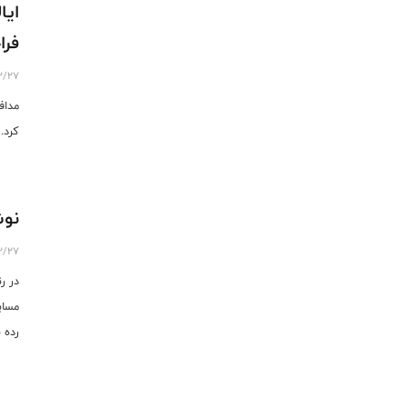
فرا
2/27
کرد.
نوش
2/27
در ر
بدون تغ