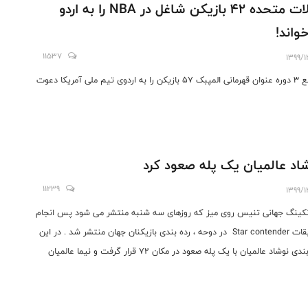
ایالات متحده ۴۲ بازیکن شاغل در NBA را به اردو
خواند!
11537
1399/1
مدافع ۳ دوره عنوان قهرمانی المپبک ۵۷ بازیکن را به اردوی تیم ملی آمریکا دعوت
اد عالمیان یک پله صعود کرد
11239
1399/1
نکینگ جهانی تنیس روی میز که روزهای سه شنبه منتشر می شود پس انجام
مسابقات Star contender در دوحه ، رده بندی بازیکنان جهان منتشر شد . در این
رده بندی نوشاد عالمیان با یک پله صعود در مکان ۷۲ قرار گرفت و نیما عالمیان
ییر همچنان در رده ۱۲۷ ایستاده است .