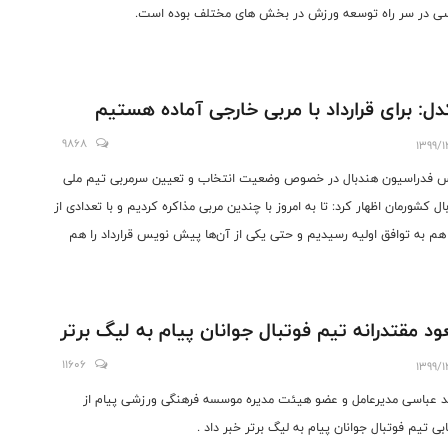
ی در سر راه توسعه ورزش در بخش های مختلف بوده است.
دل: برای قرارداد با مربی خارجی آماده هستیم
9868
1399/1
 فدراسیون هندبال در خصوص وضعیت انتخاب و تعیین سرمربی تیم ملی
ال کشورمان اظهار کرد: تا به امروز با چندین مربی مذاکره کردیم و با تعدادی از
 هم به توافق اولیه رسیدیم و حتی یکی از آن‌ها پیش نویس قرارداد را هم
ء کرد ولی به دلیل محدودیت هایی که برای شرایط قرنطینه اعلام کردند و برخی
ل دیگر سفر وی به ایران منتفی شد و از این بابت عذرخواهی کرد.
د مقتدرانه تیم فوتبال جوانان پیام به لیگ برتر
11606
1399/1
 عباسی مدیرعامل و عضو هیئت مدیره موسسه فرهنگی ورزشی پیام از
ابی تیم فوتبال جوانان پیام به لیگ برتر خبر داد .