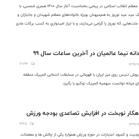
رهبر معظم انقلاب اسلامی در پیامی به‌مناسبت آغاز سال ۱۴۰۰ هجری شمسی، با
ک عید عید نوروز به هم‌میهنان بویژه خانواده‌های معظم شهیدان و جانبازان و
ملت‌هایی که نوروز را گرامی می‌دارند، و با ابراز امیدواری به کسب برکات مادی
و معنوی از تقارن سال جدید با اعیاد شعبانیه و متبرک شدن سال ۱۴۰۰ به دو عید
‌شعبان و جشن ولادت حضرت ولی‌عصر(عج)، سال جدید را سال «تولید؛
انی‌ها، مانع‌زدایی‌ها» نامگذاری کردند.
انه نیما عالمیان در آخرین ساعات سال ۹۹
12794
1399/1
پوش تنیس روی میز ایران با قهرمانی در مسابقات انتخابی المپیک منطقه
ی میانه توانست سهمیه المپیک توکیو را بگیرد.
کار نوبخت در افزایش تصاعدی بودجه ورزش
9645
1399/1
دیت و کمبود اعتبارات در حوزه ورزش همواره یکی از چالش ها و معضلات