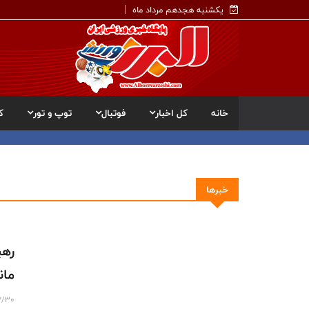
یکشنبه هجدهم مرداد ماه
خانه
کل اخبار
فوتبال
توپ و تور
ک
خبرها
مان
2/30