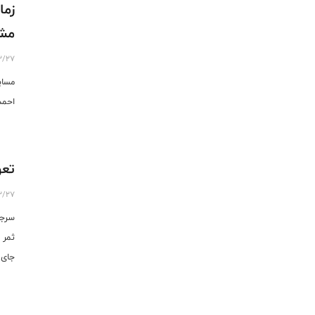
زما
مش
2/27
احمدی 29 اسفند به عما
تعو
2/27
سرجی
جای خ