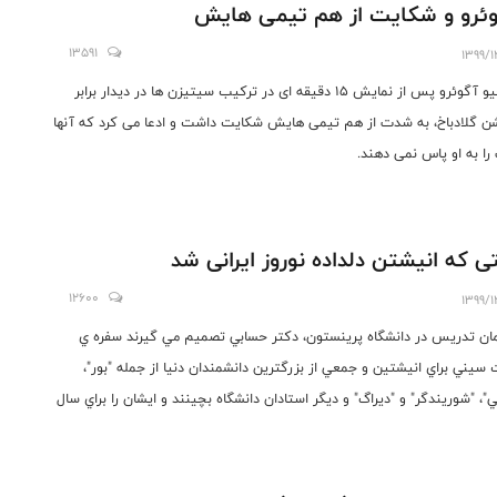
ئرو و شکایت از هم تیمی هایش
13591
1399/1
سرجیو آگوئرو پس از نمایش 15 دقیقه ای در ترکیب سیتیزن ها در دیدار برابر
ن گلادباخ، به شدت از هم تیمی هایش شکایت داشت و ادعا می کرد که آنها
را به او پاس نمی دهند.
ی که انیشتن دلداده نوروز ایرانی شد
12600
1399/1
مان تدريس در دانشگاه پرينستون، دکتر حسابي تصميم مي گيرند سفره ي
سيني براي انيشتين و جمعي از بزرگترين دانشمندان دنيا از جمله "بور"،
ي"، "شوريندگر" و "ديراگ" و ديگر استادان دانشگاه بچينند و ايشان را براي سال
عوت کنند...