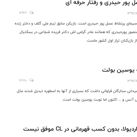
 پور حیدری و رفتار حرفه ای
16966
1399/1
سیمای پرنشاط عسل پور حیدری است. بازیکن سابق تیم ملی گلف و دختر زنده
منصور پورحیدری که همانند مادر گرامی اش دکتر فریده شجاعی در بسکتبال
ز بازیکنان تراز اول کشور ماست.
 یوسین بولت
11780
1399/1
یدانی ستارگان فراوانی داشت که بسیاری از آنها به اسطوره تبدیل شدند مثل
آنس و ... اکنون اما نوبت یوسین بولت است.
دیولا، بدون کسب قهرمانی در CL موفق نیست