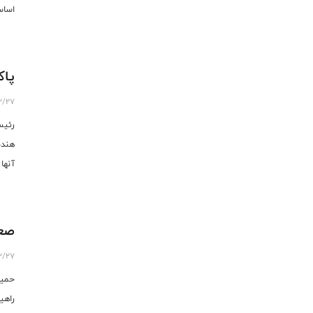
اساس
پاک
2/27
رئیس
هندب
آنها
امضا
مسای
صعو
2/27
حمید
راهی