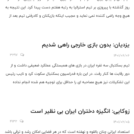
روز گذشته با پیروزی بر تیم استرالیا به رتبه هفتم دست پیدا کرد. این نتیجه به
هیچ وجه راضی کننده نمی نماید و عجیب اینکه بازیکنان و کادرفنی تیم بعد از
هر شکست از بی تجربگی سخن گفته اند. بازیکنانی که نزدیک به 20 سال در تیم
ملی بازی می کنند، کجا و چرا بی تجربه هستند؟
یزدیان: بدون بازی خارجی راهی شدیم
3297
1401/06/06
تیم بسکتبال سه نفره ایران در بازی های همبستگی عملکرد ضعیفی داشت و از
دور رقابت ها کنار رفت. در این باره فدراسیون بسکتبال سکوت کرد و نایب رئیس
این تشکیلات نیز هیچ مصاحبه ای را حداقل برای توجیه هم شده انجام نداده
است.
زوکایی: انگیزه دختران ایران بی نظیر است
4132
1401/06/05
استعداد ایرانی چنان بالقوه و نهفته است که در هر فضایی امکان رشد و ترقی باشد