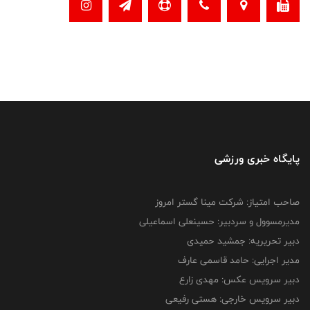
پایگاه خبری ورزشی
صاحب امتیاز: شرکت مینا گستر امروز
مدیرمسوول و سردبیر: حسینعلی اسماعیلی
دبیر تحریریه: جمشید حمیدی
مدیر اجرایی: حامد قاسمی عارف
دبیر سرویس عکس: مهدی زارع
دبیر سرویس خارجی: هستی رفیعی