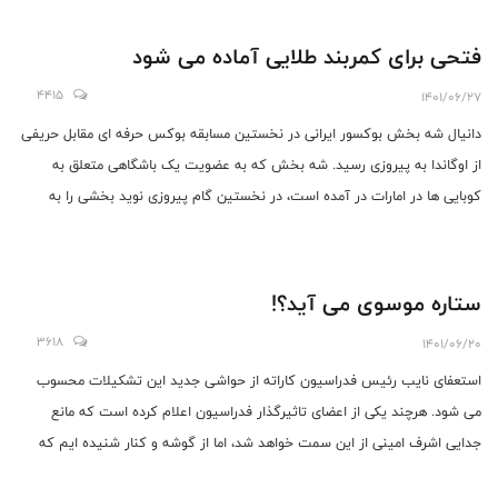
فتحی برای کمربند طلایی آماده می شود
4415
1401/06/27
دانیال شه بخش بوکسور ایرانی در نخستین مسابقه بوکس حرفه ای مقابل حریفی
از اوگاندا به پیروزی رسید. شه بخش که به عضویت یک باشگاهی متعلق به
کوبایی ها در امارات در آمده است، در نخستین گام پیروزی نوید بخشی را به
دست آورده است.
ستاره موسوی می آید؟!
3618
1401/06/20
استعفای نایب رئیس فدراسیون کاراته از حواشی جدید این تشکیلات محسوب
می شود. هرچند یکی از اعضای تاثیرگذار فدراسیون اعلام کرده است که مانع
جدایی اشرف امینی از این سمت خواهد شد، اما از گوشه و کنار شنیده ایم که
ستاره موسوی مربی موفق چند سال پیش یکی از نامزدهای احراز این سمت است.