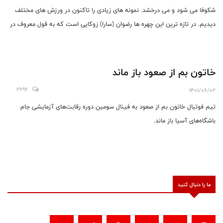
شکوفا می شود و می درخشد. نمونه های زیادی را تاکنون در ورزش های مختلف
دیدیم. در تازه ترین این چهره ها رضوان (سارا) زوکایی است که به قول معروف در
اقطار اروپا درخشید و صاحب عنوان و موقعیت شد.
خاتون بم از صعود باز ماند
2696
1401/06/02
تیم فوتبال خاتون بم از صعود به فینال سومین دوره رقابت‌های آزمایشی جام
باشگاه‌های آسیا باز ماند.
ما را دنبال کنید