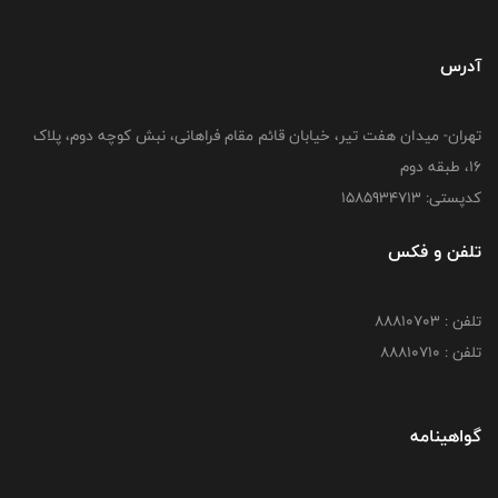
آدرس
تهران- میدان هفت تیر، خیابان قائم مقام فراهانی، نبش کوچه دوم، پلاک
16، طبقه دوم
کدپستی: 1585934713
تلفن و فکس
تلفن : 88810703
تلفن : 88810710
گواهینامه