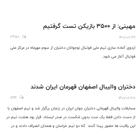
مواجه شده و در نهایت فدراسیون تیراندازی قادر به حفظ این سرمربی ارزشمند
انسانی و فنی نشد و حالا الهام هاشمی در کشور دانمارک گوشه هایی از توانمندی
های مربیان زن ایرانی را به نمایش گذاشته است.
مهینی: از 3500 بازیکن تست گرفتیم
3458
1401/06/29
اردوی آماده سازی تیم ملی فوتبال نوجوانان دختران از سوم مهرماه در مرکز ملی
فوتبال آغاز می شود.
دختران والیبال اصفهان قهرمان ایران شدند
5196
1401/06/28
مسابقات والیبال قهرمانی دختران جوان ایران در زنجان برگزار شد و تیم اصفهان با
از دست دادن فقط یک ست بدون شکست در صدر ایستاد. قرار بود هشت تیم در
این رقابت ها حضور پیدا کنند که دو تیم خراسان و همدان انصراف دادند و در
نتیجه تیم های باقیمانده به صورت دوره ای با هم بازی کرده اند.