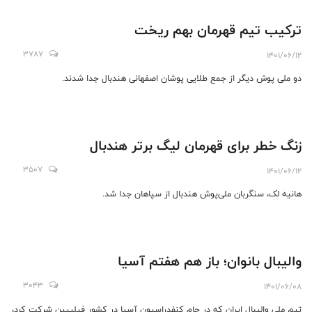
در این زمینه باخبر شویم.
ترکیب تیم قهرمان بهم ریخت
3787
1401/06/12
دو ملی پوش دیگر از جمع طلایی پوشان اصفهانی هندبال جدا شدند.
زنگ خطر برای قهرمان لیگ برتر هندبال
3507
1401/06/12
هانیه لک، سنگربان ملی‌پوش هندبال از سپاهان جدا شد.
والیبال بانوان؛ باز هم هفتم آسیا
3043
1401/06/08
تیم ملی والیبال ایران که در جام کنفدراسیون آسیا در کشور فیلیپین شرکت کرد،