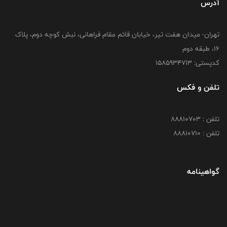
آدرس
تهران- میدان هفت تیر، خیابان قائم مقام فراهانی، نبش کوچه دوم، پلاک
16، طبقه دوم
کدپستی: 1585934713
تلفن و فکس
تلفن : 88810703
تلفن : 88810710
گواهینامه