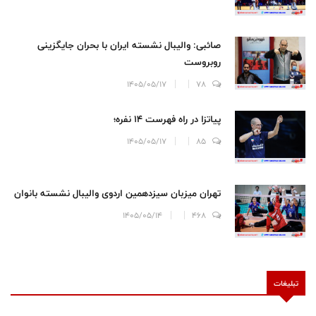
صائبی: والیبال نشسته ایران با بحران جایگزینی
روبروست
1405/05/17
78
پیاتزا در راه فهرست ۱۴ نفره؛
1405/05/17
85
تهران میزبان سیزدهمین اردوی والیبال نشسته بانوان
1405/05/14
468
تبلیغات