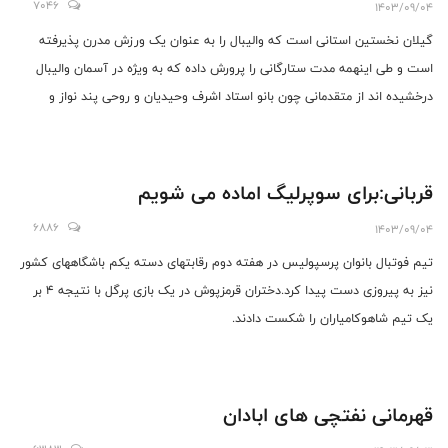
7046
1403/09/04
گیلان نخستین استانی است که والیبال را به عنوان یک ورزش مدرن پذیرفته
است و طی اینهمه مدت ستارگانی را پرورش داده که به ویژه در آسمان والیبال
درخشیده اند از متقدمانی چون بانو استاد اشرف وحیدیان و روحی پند نواز و
مهوش نامدار گرفته تا نسل‌های بعدی سمیرا سیف زاده و متین زبر دست و جوانان
نسل حاضر نگین شیرتری و الهه پور صالح و..
قربانی:برای سوپرلیگ اماده می شویم
6886
1403/09/04
تیم فوتبال بانوان پرسپولیس در هفته دوم رقابتهای دسته یکم باشگاههای کشور
نیز به پیروزی دست پیدا کرد.دختران قرمزپوش در یک بازی پرگل با نتیجه 4 بر
یک تیم شاهوکامیاران را شکست دادند.
قهرمانی نفتچی های ابادان