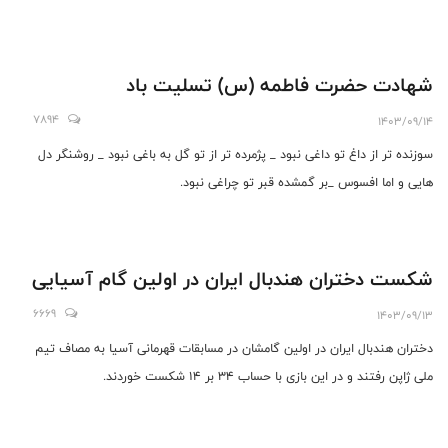
شهادت حضرت فاطمه (س) تسلیت باد
7894
1403/09/14
سوزنده تر از داغ تو داغی نبود _ پژمرده تر از تو گل به باغی نبود _ روشنگر دل
هایی و اما افسوس _بر گمشده قبر تو چراغی نبود.
شکست دختران هندبال ایران در اولین گام آسیایی
6669
1403/09/13
دختران هندبال ایران در اولین گامشان در مسابقات قهرمانی آسیا به مصاف تیم
ملی ژاپن رفتند و در این بازی با حساب ۳۴ بر ۱۴ شکست خوردند.