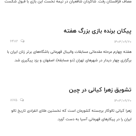
مصاف قزاقستان رفت. شاگردان شافعیان در نیمه نخست این بازی با قبول شکست
۱۳ بر ۱۰ به رختکن رفتند.
پیکان برنده بازی بزرگ هفته
6482
1403/09/20
هفته چهارم مرحله مقدماتی مسابقات والیبال قهرمانی باشگاه‌های برتر زنان ایران با
برگزاری چهار دیدار در شهرهای تهران (دو مسابقه)، اصفهان و یزد پیگیری شد.
تشویق زهرا کیانی در چین
8175
1403/09/20
زهرا کیانی تالوکار برجسته کشورمان است که نخستین طلای انفرادی تاریخ تالو
ایران را در پیکارهای قهرمانی آسیا به دست آورد.