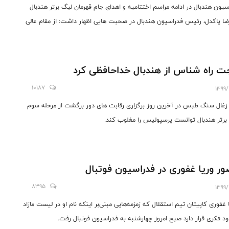
سیون هندبال در ادامه مراسم اختتامیه و اهدای جام قهرمان لیگ برتر هندبال
ضا پاکدل، رئیس فدراسیون هندبال در صحبت هایی اظهار داشت: از مقام عالی
ت ورزش و جوانان، معاونان محترم، مدیران عامل باشگاه ها و تیم های شرکت
ه در لیگ برتر هندبال ایران تشکر می کنم.
 راه شناس از هندبال خداحافظی کرد
10187
1399/
زغال سنگ طبس در آخرین روز برگزاری رقابت های دور برگشت از مرحله سوم
برتر هندبال توانست پرسپولیس را مغلوب کند.
ر وریا غفوری در فدراسیون فوتبال
8395
1399/
 غفوری کاپیتان تیم استقلال که زمزمه‌هایی مبنی‌بر اینکه نام او در لیست مازاد
د فکری قرار دارد صبح امروز چهارشنبه به فدراسیون فوتبال رفت.