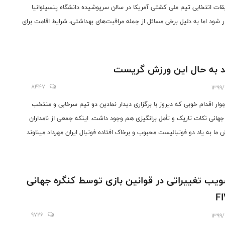
قات انتخابی تیم ملی کشتی آمریکا در سالن سرپوشیده دانشگاه پنسیلوانیا
ار شود اما به دلیل برخی مسائل از جمله مراقبت‌های بهداشتی، شرایط اقامت برای
‌کنندگان و طرفداران، تصمیم گرفته شد.
د به حال این ورزش گریست
8447
1399/
وار اقدام خوبی که دیروز با برگزاری دیدار نمادین دو تیم سرخابی و منتخب
جهانی نکات تاریک و تأمل برانگیزی هم وجود داشت. اینکه جمعی از نامداران
 ما به یاد دو فوتبالیست محبوب و برخاک افتاده فوتبال ایران مهرداد میناوند
ی انصاریان به میدان رفته اند به هر یادگاری ماندگار خواهند ماند.
یب تغییراتی در قوانین بازی توسط کنگره جهانی
F
9726
1399/