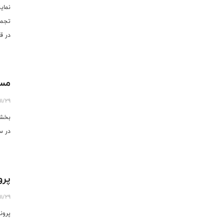
نمای
در ق
مسا
11/29
در س
پرو
11/29