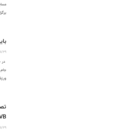
مساب
برگز
شرکت
بای
11/29
در ج
جام 
ورزش
و عل
تصو
IVB
11/29