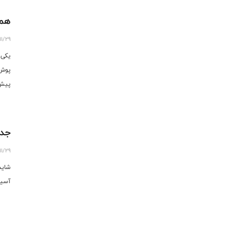
همد
11/29
یکی 
پوش 
پیش 
جدی
11/29
شاید
آسیا 50-50 است نباید قبل از پیروزی