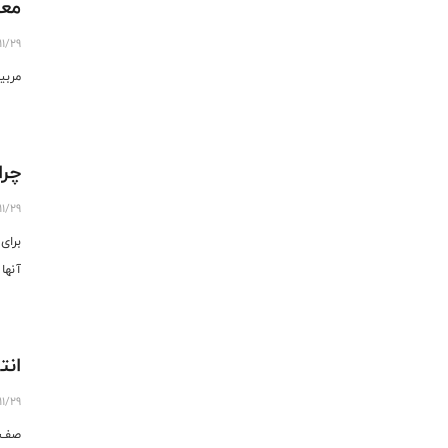
معر
11/29
مربی
چرا
11/29
آنها
انت
11/29
صف آ