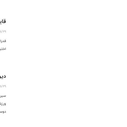
قای
11/29
فدرا
اختی
دین
11/29
سیرو
ورزش
پایت