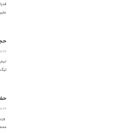
فدرا
علیر
وزرا
کنند
حجت
11/29
تیم 
لیگ 
حضو
11/29
وریا
محمو