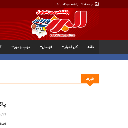
جمعه شانزدهم مرداد ماه
خانه
کل اخبار
فوتبال
توپ و تور
ک
خبرها
پاک
11/29
اهدا