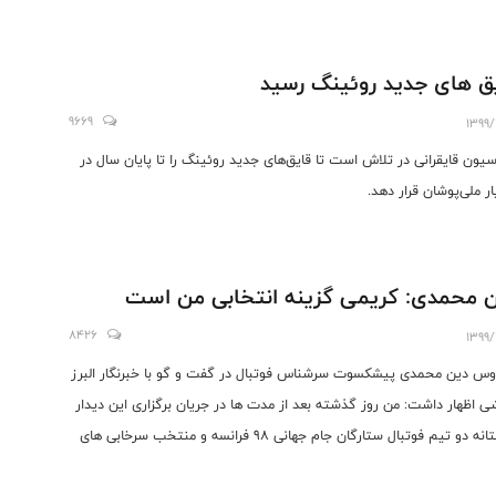
ق های جدید روئینگ رسید
9669
1399/
سیون قایقرانی در تلاش است تا قایق‌های جدید روئینگ را تا پایان سال در
ار ملی‌پوشان قرار دهد.
 محمدی: کریمی گزینه انتخابی من است
8426
1399/
س دین محمدی پیشکسوت سرشناس فوتبال در گفت و گو با خبرنگار البرز
ی اظهار داشت: من روز گذشته بعد از مدت ها در جریان برگزاری این دیدار
دوستانه دو تیم فوتبال ستارگان جام جهانی 98 فرانسه و منتخب سرخابی های
خت بار دیگر موفق به دیدن برخی از همبازی هایم در تیم ملی و بازیکنان