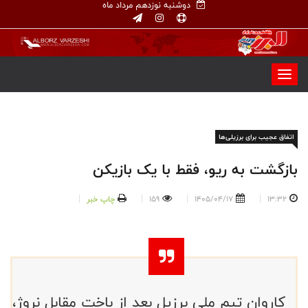
دوشنبه نوزدهم مرداد ماه
اتفاق عجیب برای برزیلی‌ها
بازگشت به ریو، فقط با یک بازیکن
13:32
1405/04/17
159
چاپ خبر
کاروان تیم ملی برزیل بعد از باخت مقابل نروژ،