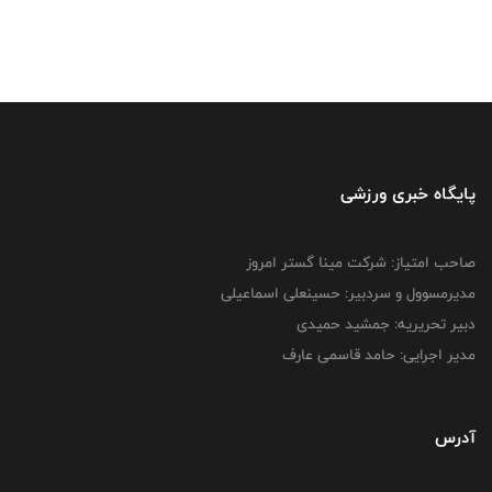
پایگاه خبری ورزشی
صاحب امتیاز: شرکت مینا گستر امروز
مدیرمسوول و سردبیر: حسینعلی اسماعیلی
دبیر تحریریه: جمشید حمیدی
مدیر اجرایی: حامد قاسمی عارف
آدرس