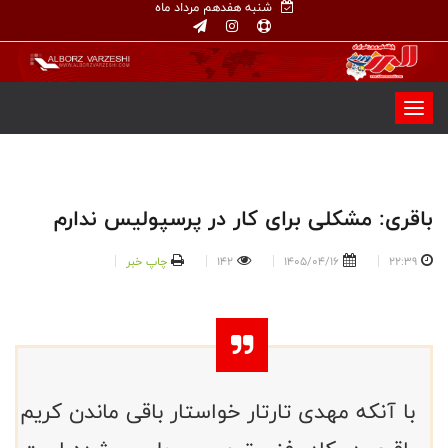
شنبه هفدهم مرداد ماه
باقری: مشکلی برای کار در پرسپولیس ندارم
22:39
1405/04/16
142
چاپ خبر
با آنکه مهدی تارتار خواستار باقی ماندن کریم