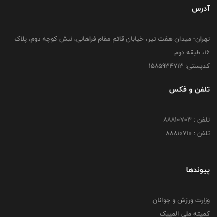
آدرس
تهران- میدان هفت تیر، خیابان قائم مقام فراهانی، نبش کوچه دوم، پلاک
16، طبقه دوم
کدپستی: 1585934713
تلفن و فکس
تلفن : 88810703
تلفن : 88810710
پیوندها
وزارت ورزش و جوانان
کمیته ملی المپیک