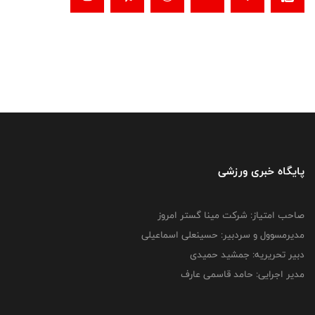
پایگاه خبری ورزشی
صاحب امتیاز: شرکت مینا گستر امروز
مدیرمسوول و سردبیر: حسینعلی اسماعیلی
دبیر تحریریه: جمشید حمیدی
مدیر اجرایی: حامد قاسمی عارف