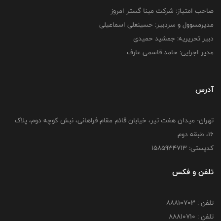
صاحب امتیاز: شرکت مینا گستر امروز
مدیرمسوول و سردبیر: حسینعلی اسماعیلی
دبیر تحریریه: جمشید حمیدی
مدیر اجرایی: حامد قاسمی عارف
آدرس
تهران- میدان هفت تیر، خیابان قائم مقام فراهانی، نبش کوچه دوم، پلاک
16، طبقه دوم
کدپستی: 1585934713
تلفن و فکس
تلفن : 88810703
تلفن : 88810710